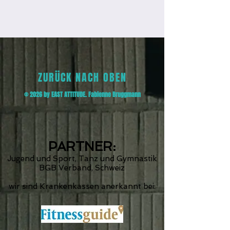
ZURÜCK NACH OBEN
©
2026
by EAST ATTITUDE. Fabienne Bruggmann
PARTNER:
Jugend und Sport, Tanz und Gymnastik
BGB Verband, Schweiz
wir sind Krankenkassen anerkannt bei: