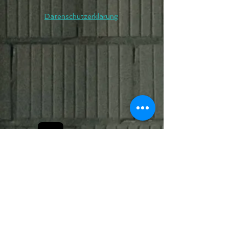
Datenschutzerklärung
Bobby Fitness Studio
Members
Join us on mobile!
Download the “” app to easily stay
updated on the go.