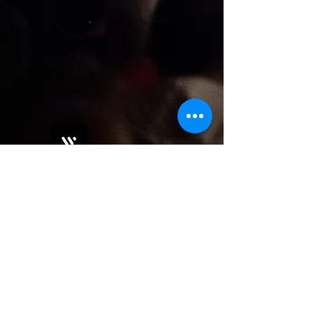
Bobby Fitness Studio
Members
Join us on mobile!
Download the “” app to easily stay
updated on the go.