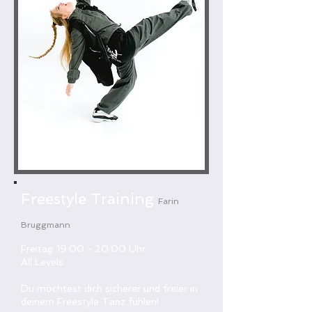
Freestyle Training
Farin
Bruggmann
Freitag 19:00 - 20:00 Uhr
All Levels
Du möchtest dich sicherer und freier in
deinem Freestyle Tanz fühlen!