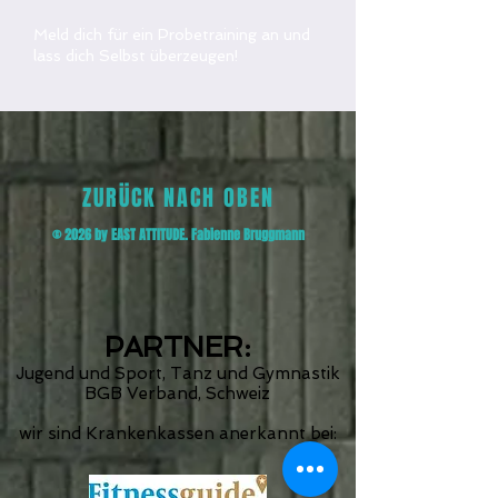
Meld dich für ein Probetraining an und
lass dich Selbst überzeugen!
ZURÜCK NACH OBEN
©
2026
by EAST ATTITUDE. Fabienne Bruggmann
PARTNER:
Jugend und Sport, Tanz und Gymnastik
BGB Verband, Schweiz
wir sind Krankenkassen anerkannt bei: